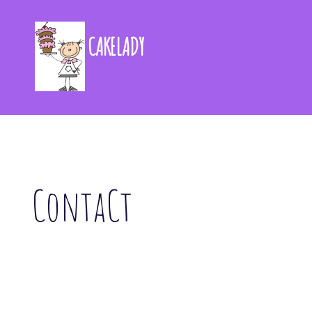
CAKELADY
ContaCt